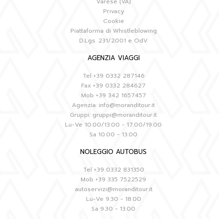
Varese (VA)
Privacy
Cookie
Piattaforma di Whistleblowing
D.Lgs. 231/2001 e OdV
AGENZIA VIAGGI
Tel
+39 0332 287146
Fax
+39 0332 284627
Mob
+39 342 1657457
Agenzia:
info@moranditour.it
Gruppi:
gruppi@moranditour.it
Lu-Ve 10.00/13.00 - 17.00/19.00
Sa 10.00 - 13.00
NOLEGGIO AUTOBUS
Tel
+39 0332 831350
Mob
+39 335 7522529
autoservizi@moranditour.it
Lu-Ve 9.30 - 18.00
Sa 9.30 - 13.00