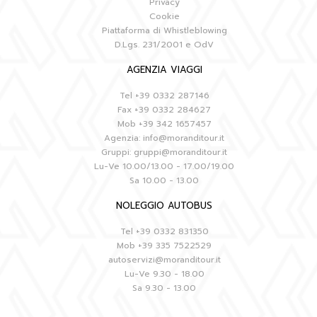
Privacy
Cookie
Piattaforma di Whistleblowing
D.Lgs. 231/2001 e OdV
AGENZIA VIAGGI
Tel
+39 0332 287146
Fax
+39 0332 284627
Mob
+39 342 1657457
Agenzia:
info@moranditour.it
Gruppi:
gruppi@moranditour.it
Lu-Ve 10.00/13.00 - 17.00/19.00
Sa 10.00 - 13.00
NOLEGGIO AUTOBUS
Tel
+39 0332 831350
Mob
+39 335 7522529
autoservizi@moranditour.it
Lu-Ve 9.30 - 18.00
Sa 9.30 - 13.00